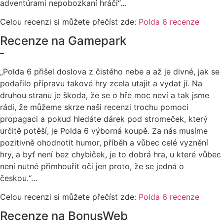
adventúrami nepobozkaní hráči“…
Celou recenzi si můžete přečíst zde:
Polda 6 recenze
Recenze na Gamepark
–
„Polda 6 přišel doslova z čistého nebe a až je divné, jak se
podařilo přípravu takové hry zcela utajit a vydat jí. Na
druhou stranu je škoda, že se o hře moc neví a tak jsme
rádi, že můžeme skrze naši recenzi trochu pomoci
propagaci a pokud hledáte dárek pod stromeček, který
určitě potěší, je Polda 6 výborná koupě. Za nás musíme
pozitivně ohodnotit humor, příběh a vůbec celé vyznění
hry, a byť není bez chybiček, je to dobrá hra, u které vůbec
není nutné přimhouřit oči jen proto, že se jedná o
českou.“…
Celou recenzi si můžete přečíst zde:
Polda 6 recenze
Recenze na BonusWeb