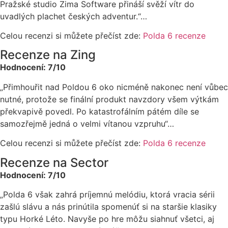
Pražské studio Zima Software přináší svěží vítr do
uvadlých plachet českých adventur.“…
Celou recenzi si můžete přečíst zde:
Polda 6 recenze
Recenze na Zing
Hodnocení: 7/10
„Přimhouřit nad Poldou 6 oko nicméně nakonec není vůbec
nutné, protože se finální produkt navzdory všem výtkám
překvapivě povedl. Po katastrofálním pátém díle se
samozřejmě jedná o velmi vítanou vzpruhu“…
Celou recenzi si můžete přečíst zde:
Polda 6 recenze
Recenze na Sector
Hodnocení: 7/10
„Polda 6 však zahrá príjemnú melódiu, ktorá vracia sérii
zašlú slávu a nás prinútila spomenúť si na staršie klasiky
typu Horké Léto. Navyše po hre môžu siahnuť všetci, aj