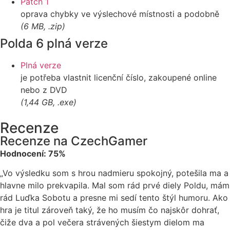
Patch 1
oprava chybky ve výslechové místnosti a podobně
(6 MB, .zip)
Polda 6 plná verze
Plná verze
je potřeba vlastnit licenční číslo, zakoupené online
nebo z DVD
(1,44 GB, .exe)
Recenze
Recenze na CzechGamer
Hodnocení: 75%
„Vo výsledku som s hrou nadmieru spokojný, potešila ma a
hlavne milo prekvapila. Mal som rád prvé diely Poldu, mám
rád Luďka Sobotu a presne mi sedí tento štýl humoru. Ako
hra je titul zároveň taký, že ho musím čo najskôr dohrať,
čiže dva a pol večera strávených šiestym dielom ma