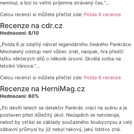
neminul, a bol to veľmi príjemne strávený čas.“…
Celou recenzi si můžete přečíst zde:
Polda 6 recenze
Recenze na cdr.cz
Hodnocení: 8/10
„Polda 6 je zdařilý návrat legendárního českého Pankráce.
Mnohaletý odstup není vůbec znát, naopak, hra předčí
laťku některých dílů o několik úrovní. Skvělá volba na
letošní Vánoce.“…
Celou recenzi si můžete přečíst zde:
Polda 6 recenze
Recenze na HerniMag.cz
Hodnocení: 80%
„Po devíti letech se detektiv Pankrác vrací na scénu a je
postaven před důležitý úkol. Neúspěch se netoleruje,
neboť by otřásl se základy současného šoubyznysu a celý
zábavní průmysl by již nebyl takový, jaký lidstvo zná.