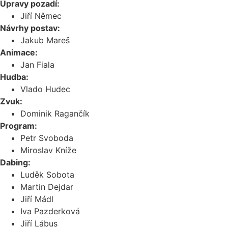
Úpravy pozadí:
Jiří Němec
Návrhy postav:
Jakub Mareš
Animace:
Jan Fiala
Hudba:
Vlado Hudec
Zvuk:
Dominik Ragančík
Program:
Petr Svoboda
Miroslav Kníže
Dabing:
Luděk Sobota
Martin Dejdar
Jiří Mádl
Iva Pazderková
Jiří Lábus