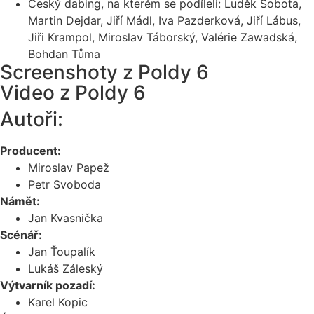
Český dabing, na kterém se podíleli: Luděk Sobota,
Martin Dejdar, Jiří Mádl, Iva Pazderková, Jiří Lábus,
Jiři Krampol, Miroslav Táborský, Valérie Zawadská,
Bohdan Tůma
Screenshoty z Poldy 6
Video z Poldy 6
Autoři:
Producent:
Miroslav Papež
Petr Svoboda
Námět:
Jan Kvasnička
Scénář:
Jan Ťoupalík
Lukáš Záleský
Výtvarník pozadí:
Karel Kopic