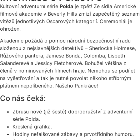
Kultovní adventurní série
Polda
je zpět! Ze sídla Americké
filmové akademie v Beverly Hills zmizí zapečetěný seznam
vítězů jednotlivých Oscarových kategorií. Ceremoniál je
ohrožen!
Akademie požádá o pomoc národní bezpečnostní radu
složenou z nejslavnějších detektivů – Sherlocka Holmese,
Růžového pantera, Jamese Bonda, Colomba, Lisbeth
Salanderevé a Jessicy Fletcherové. Bohužel většina z
členů v nominovaných filmech hraje. Nemohou se podílet
na vyšetřování a tak je nutné povolat někoho stříbrným
plátnem nepolíbeného. Našeho Pankráce!
Co nás čeká:
Zbrusu nové (již šesté) dobrodružství z adventurní
série Polda.
Kreslená grafika.
Hodiny nefalšované zábavy a prvotřídního humoru.