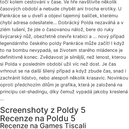
točí kolem cestování v čase. Ve hře navštívíte několik
časových období a nebude chybět ani trocha erotiky. U
Pankráce se u dveří a objeví tajemný balíček, kterému
chybí adresa odesílatele… Dobrácký Polda nezaváhá a v
zlém tušení, že jde o časovanou nálož, bere do ruky
švýcarský nůž, obezřetně otevře krabici a … nový případ
legendárního českého poldy Pankráce může začít! I když
to na bombu nevypadá, se životem starého mládence je
definitivně konec. Zvědavost je silnější, než lenost, kterou
si Polda v posledním období užil víc než dost. Je čas
vrhnout se na další šílený případ a když zbude čas, snad i
zachránit lidstvo, nebo alespoň několik krasavic. Novinkou
oproti předchozím dílům je grafika, která je založená na
principu cel-shadingu, díky čemuž vypadá jakoby kreslená
…
Screenshoty z Poldy 5
Recenze na Poldu 5
Recenze na Games Tiscali