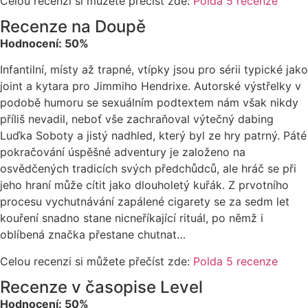
Celou recenzi si můžete přečíst zde:
Polda 5 recenze
Recenze na Doupě
Hodnocení: 50%
Infantilní, místy až trapné, vtípky jsou pro sérii typické jako
joint a kytara pro Jimmiho Hendrixe. Autorské výstřelky v
podobě humoru se sexuálním podtextem nám však nikdy
příliš nevadil, neboť vše zachraňoval výtečný dabing
Luďka Soboty a jistý nadhled, který byl ze hry patrný. Páté
pokračování úspěšné adventury je založeno na
osvědčených tradicích svých předchůdců, ale hráč se při
jeho hraní může cítit jako dlouholetý kuřák. Z prvotního
procesu vychutnávání zapálené cigarety se za sedm let
kouření snadno stane nicneříkající rituál, po němž i
oblíbená značka přestane chutnat…
Celou recenzi si můžete přečíst zde:
Polda 5 recenze
Recenze v časopise Level
Hodnocení: 50%