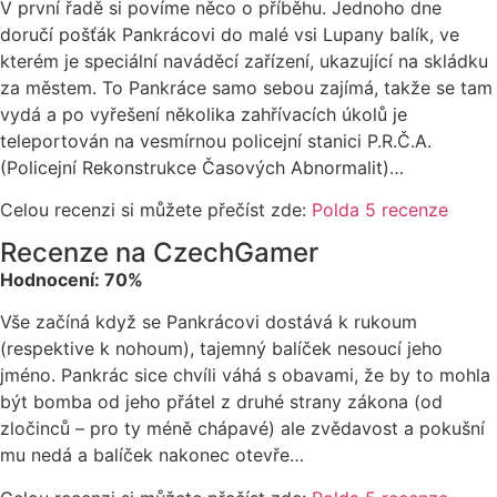
V první řadě si povíme něco o příběhu. Jednoho dne
doručí pošťák Pankrácovi do malé vsi Lupany balík, ve
kterém je speciální naváděcí zařízení, ukazující na skládku
za městem. To Pankráce samo sebou zajímá, takže se tam
vydá a po vyřešení několika zahřívacích úkolů je
teleportován na vesmírnou policejní stanici P.R.Č.A.
(Policejní Rekonstrukce Časových Abnormalit)…
Celou recenzi si můžete přečíst zde:
Polda 5 recenze
Recenze na CzechGamer
Hodnocení: 70%
Vše začíná když se Pankrácovi dostává k rukoum
(respektive k nohoum), tajemný balíček nesoucí jeho
jméno. Pankrác sice chvíli váhá s obavami, že by to mohla
být bomba od jeho přátel z druhé strany zákona (od
zločinců – pro ty méně chápavé) ale zvědavost a pokušní
mu nedá a balíček nakonec otevře…