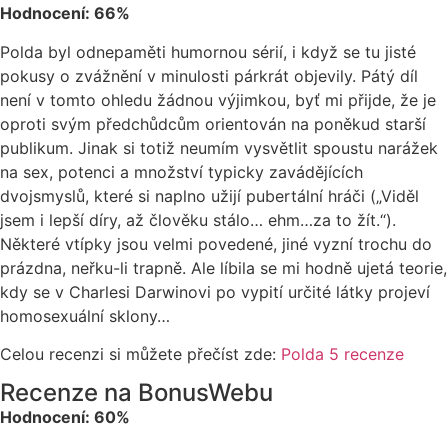
Hodnocení: 66%
Polda byl odnepaměti humornou sérií, i když se tu jisté
pokusy o zvážnění v minulosti párkrát objevily. Pátý díl
není v tomto ohledu žádnou výjimkou, byť mi přijde, že je
oproti svým předchůdcům orientován na poněkud starší
publikum. Jinak si totiž neumím vysvětlit spoustu narážek
na sex, potenci a množství typicky zavádějících
dvojsmyslů, které si naplno užijí pubertální hráči („Viděl
jsem i lepší díry, až člověku stálo… ehm…za to žít.“).
Některé vtípky jsou velmi povedené, jiné vyzní trochu do
prázdna, neřku-li trapně. Ale líbila se mi hodně ujetá teorie,
kdy se v Charlesi Darwinovi po vypití určité látky projeví
homosexuální sklony…
Celou recenzi si můžete přečíst zde:
Polda 5 recenze
Recenze na BonusWebu
Hodnocení: 60%