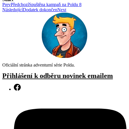
Prev
Předchozí
Spuštěna kampaň na Poldu 8
Následující
Dodatek dokončen
Next
Oficiální stránka adventurní série Polda.
Přihlášení k odběru novinek emailem