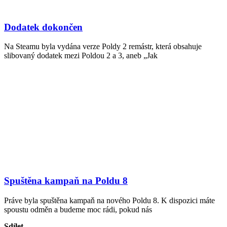
Dodatek dokončen
Na Steamu byla vydána verze Poldy 2 remástr, která obsahuje
slibovaný dodatek mezi Poldou 2 a 3, aneb „Jak
Spuštěna kampaň na Poldu 8
Práve byla spuštěna kampaň na nového Poldu 8. K dispozici máte
spoustu odměn a budeme moc rádi, pokud nás
Sdílet