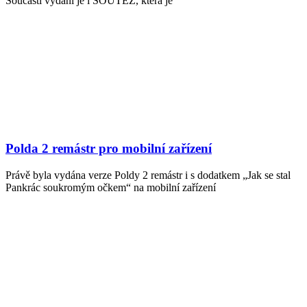
Součástí vydání je i SOUTĚŽ, která je
Polda 2 remástr pro mobilní zařízení
Právě byla vydána verze Poldy 2 remástr i s dodatkem „Jak se stal
Pankrác soukromým očkem“ na mobilní zařízení