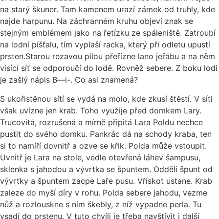
na starý škuner. Tam kamenem urazí zámek od truhly, kde
najde harpunu. Na záchranném kruhu objeví znak se
stejným emblémem jako na řetízku ze spáleniště. Zatroubí
na lodní píšťalu, tím vyplaší racka, který při odletu upustí
prsten.Starou rezavou pilou přeřízne lano jeřábu a na něm
visící síť se odporoučí do lodě. Rovněž sebere. Z boku lodi
je zašlý nápis B—i-. Co asi znamená?
S ukořistěnou sítí se vydá na molo, kde zkusí štěstí. V síti
však uvízne jen krab. Toho využije před domkem Lary.
Trucovitá, rozrušená a mírně připitá Lara Poldu nechce
pustit do svého domku. Pankrác dá na schody kraba, ten
si to namíří dovnitř a ozve se křik. Polda může vstoupit.
Uvnitř je Lara na stole, vedle otevřená láhev šampusu,
sklenka s jahodou a vývrtka se špuntem. Oddělí špunt od
vývrtky a špuntem zacpe Laře pusu. Vřískot ustane. Krab
zaleze do myší díry v rohu. Polda sebere jahodu, vezme
nůž a rozlouskne s ním škebly, z níž vypadne perla. Tu
vsadí do prstenu. V tuto chvíli je třeba navštívit i další