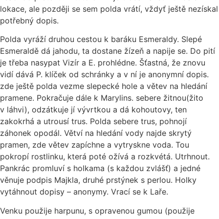
lokace, ale později se sem polda vrátí, vždyť ještě nezískal
potřebný dopis.
Polda vyráží druhou cestou k baráku Esmeraldy. Slepé
Esmeraldě dá jahodu, ta dostane žízeň a napije se. Do pití
je třeba nasypat Vizír a E. prohlédne. Šťastná, že znovu
vidí dává P. klíček od schránky a v ní je anonymní dopis.
zde ještě polda vezme slepecké hole a větev na hledání
pramene. Pokračuje dále k Marylins. sebere žitnou(žito
v láhvi), odzátkuje jí vývrtkou a dá kohoutovy, ten
zakokrhá a utrousí trus. Polda sebere trus, pohnojí
záhonek opodál. Větví na hledání vody najde skrytý
pramen, zde větev zapíchne a vytryskne voda. Tou
pokropí rostlinku, která poté ožívá a rozkvétá. Utrhnout.
Pankrác promluví s holkama (s každou zvlášť) a jedné
věnuje podpis Majkla, druhé prstýnek s perlou. Holky
vytáhnout dopisy – anonymy. Vrací se k Laře.
Venku použije harpunu, s opravenou gumou (použije