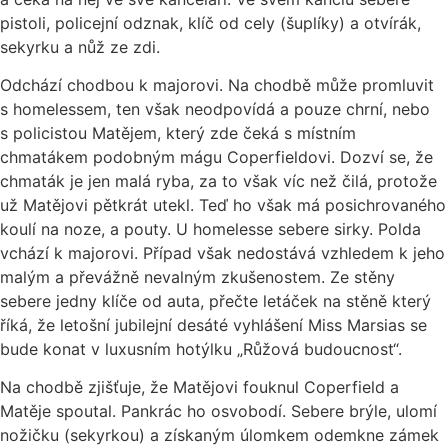
pistoli, policejní odznak, klíč od cely (šuplíky) a otvírák,
sekyrku a nůž ze zdi.
Odchází chodbou k majorovi. Na chodbě může promluvit
s homelessem, ten však neodpovídá a pouze chrní, nebo
s policistou Matějem, který zde čeká s místním
chmatákem podobným mágu Coperfieldovi. Dozví se, že
chmaták je jen malá ryba, za to však víc než čilá, protože
už Matějovi pětkrát utekl. Teď ho však má posichrovaného
koulí na noze, a pouty. U homelesse sebere sirky. Polda
vchází k majorovi. Případ však nedostává vzhledem k jeho
malým a převážně nevalným zkušenostem. Ze stěny
sebere jedny klíče od auta, přečte letáček na stěně který
říká, že letošní jubilejní desáté vyhlášení Miss Marsias se
bude konat v luxusním hotýlku „Růžová budoucnost“.
Na chodbě zjišťuje, že Matějovi fouknul Coperfield a
Matěje spoutal. Pankrác ho osvobodí. Sebere brýle, ulomí
nožičku (sekyrkou) a získaným úlomkem odemkne zámek