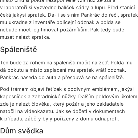
místo činu si polda nezapomene vzít nůž ze zdi a
v laboratoři si vyzvedne balíček sádry a lupu. Před stanicí
čeká jakýsi spratek. Dá-li se s ním Pankrác do řeči, spratek
mu ukradne z inventáře policejní odznak a polda se
nebude moct legitimovat požárníkům. Pak tedy bude
muset nalézt spratka.
Spáleniště
Ten bude za rohem na spáleništi močit na zeď. Polda mu
dá pokutu a místo zaplacení mu spratek vrátí odznak.
Pankrác nasedá do auta a přesouvá se na spáleniště.
Pod trámem objeví řetízek s podivným emblémem, jakýsi
kapesníček a zahradnické nůžky. Dalším poldovým úkolem
zde je nalézt člověka, který požár a jeho zakladatele
natočil na videokazetu. Jak se dočetl v dokumentech
k případu, záběry byly pořízeny z domu odnaproti.
Dům svědka