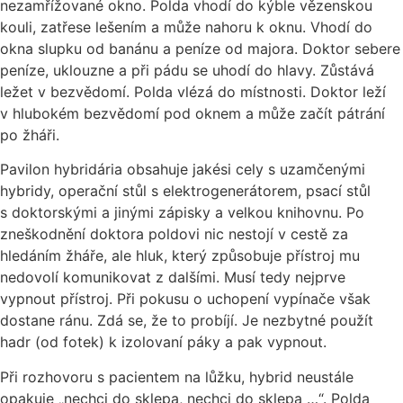
nezamřížované okno. Polda vhodí do kýble vězenskou
kouli, zatřese lešením a může nahoru k oknu. Vhodí do
okna slupku od banánu a peníze od majora. Doktor sebere
peníze, uklouzne a při pádu se uhodí do hlavy. Zůstává
ležet v bezvědomí. Polda vlézá do místnosti. Doktor leží
v hlubokém bezvědomí pod oknem a může začít pátrání
po žháři.
Pavilon hybridária obsahuje jakési cely s uzamčenými
hybridy, operační stůl s elektrogene­rátorem, psací stůl
s doktorskými a jinými zápisky a velkou knihovnu. Po
zneškodnění doktora poldovi nic nestojí v cestě za
hledáním žháře, ale hluk, který způsobuje přístroj mu
nedovolí komunikovat z dalšími. Musí tedy nejprve
vypnout přístroj. Při pokusu o uchopení vypínače však
dostane ránu. Zdá se, že to probíjí. Je nezbytné použít
hadr (od fotek) k izolovaní páky a pak vypnout.
Při rozhovoru s pacientem na lůžku, hybrid neustále
opakuje „nechci do sklepa, nechci do sklepa …“. Polda