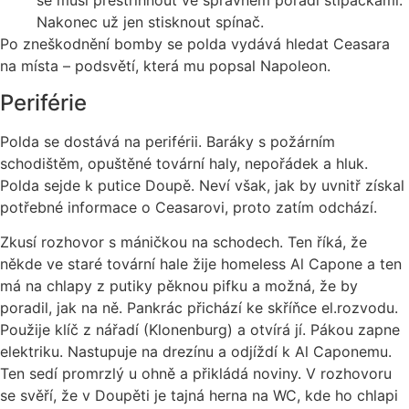
se musí přestřihnout ve správném pořadí štípačkami.
Nakonec už jen stisknout spínač.
Po zneškodnění bomby se polda vydává hledat Ceasara
na místa – podsvětí, která mu popsal Napoleon.
Periférie
Polda se dostává na periférii. Baráky s požárním
schodištěm, opuštěné tovární haly, nepořádek a hluk.
Polda sejde k putice Doupě. Neví však, jak by uvnitř získal
potřebné informace o Ceasarovi, proto zatím odchází.
Zkusí rozhovor s máničkou na schodech. Ten říká, že
někde ve staré tovární hale žije homeless Al Capone a ten
má na chlapy z putiky pěknou pifku a možná, že by
poradil, jak na ně. Pankrác přichází ke skříňce el.rozvodu.
Použije klíč z nářadí (Klonenburg) a otvírá jí. Pákou zapne
elektriku. Nastupuje na drezínu a odjíždí k Al Caponemu.
Ten sedí promrzlý u ohně a přikládá noviny. V rozhovoru
se svěří, že v Doupěti je tajná herna na WC, kde ho chlapi