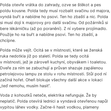
Polda otevře vrátka do zahrady, ozve se štěkot a pes
poldu kousne. Polda tedy musí rozbalit svačinu od majora,
vyndá buřt a nabídne ho psovi. Ten ho zbaští a nic. Polda
si musí dojí k majorovy pro další svačinu. Od požárníků si
bere lékárničku (až po poranění). Z ní vybere projímadlo.
Použije ho na buřt a nabídne psovi. Ten ho zbaští, a
chcípne.
Polda může vejít. Ocitá se v místnosti, které se ženská
ruka nedotkla již po staletí. Polda se tedy ocitá
v místnosti, jež je zároveň kuchyní, obyvákem i toaletou.
Dveře za ním se zabuchují a průvan shazuje zapálenou
petrolejovou lampu ze stolu v rohu místnosti. Stůl pod ní
začíná hořet. Oheň blokuje všechny další akce v lokaci
„teď nemohu, musím hasit“.
Voda z kohoutků neteče, elektrika nefunguje. Že by
neplatič. Polda otevírá lednici a vyndavá otevřenou napůl
vypitou láhev vodky. Začne-li hasit vodkou, plameny