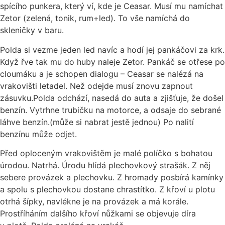
spícího punkera, který ví, kde je Ceasar. Musí mu namíchat
Zetor (zelená, tonik, rum+led). To vše namíchá do
skleničky v baru.
Polda si vezme jeden led navíc a hodí jej pankáčovi za krk.
Když řve tak mu do huby naleje Zetor. Pankáč se otřese po
cloumáku a je schopen dialogu – Ceasar se nalézá na
vrakovišti letadel. Než odejde musí znovu zapnout
zásuvku.Polda odchází, nasedá do auta a zjišťuje, že došel
benzín. Vytrhne trubičku na motorce, a odsaje do sebrané
láhve benzín.(může si nabrat jestě jednou) Po nalití
benzínu může odjet.
Před oploceným vrakovištěm je malé políčko s bohatou
úrodou. Natrhá. Úrodu hlídá plechovkový strašák. Z něj
sebere provázek a plechovku. Z hromady posbírá kamínky
a spolu s plechovkou dostane chrastítko. Z křoví u plotu
otrhá šípky, navlékne je na provázek a má korále.
Prostříháním dalšího křoví nůžkami se objevuje díra