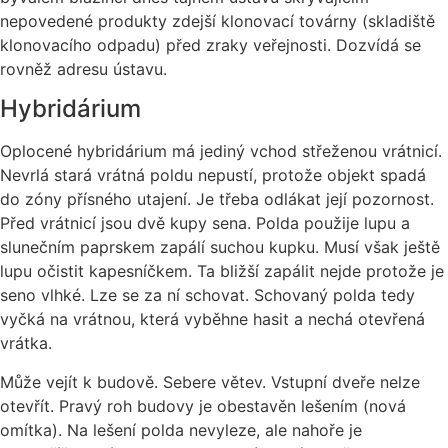
nepovedené produkty zdejší klonovací továrny (skladiště
klonovacího odpadu) před zraky veřejnosti. Dozvídá se
rovněž adresu ústavu.
Hybridárium
Oplocené hybridárium má jediný vchod střeženou vrátnicí.
Nevrlá stará vrátná poldu nepustí, protože objekt spadá
do zóny přísného utajení. Je třeba odlákat její pozornost.
Před vrátnicí jsou dvě kupy sena. Polda použije lupu a
slunečním paprskem zapálí suchou kupku. Musí však ještě
lupu očistit kapesníčkem. Ta bližší zapálit nejde protože je
seno vlhké. Lze se za ní schovat. Schovaný polda tedy
vyčká na vrátnou, která vyběhne hasit a nechá otevřená
vrátka.
Může vejít k budově. Sebere větev. Vstupní dveře nelze
otevřít. Pravý roh budovy je obestavěn lešením (nová
omítka). Na lešení polda nevyleze, ale nahoře je