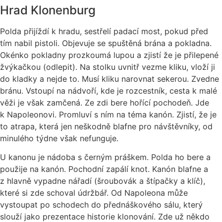
Hrad Klonenburg
Polda přijíždí k hradu, sestřelí padací most, pokud před
tím nabil pistoli. Objevuje se spuštěná brána a pokladna.
Okénko pokladny prozkoumá lupou a zjistí že je přilepené
žvýkačkou (odlepit). Na stolku uvnitř vezme kliku, vloží ji
do kladky a nejde to. Musí kliku narovnat sekerou. Zvedne
bránu. Vstoupí na nádvoří, kde je rozcestník, cesta k malé
věži je však zamčená. Ze zdi bere hořící pochodeň. Jde
k Napoleonovi. Promluví s ním na téma kanón. Zjistí, že je
to atrapa, která jen neškodně blafne pro návštěvníky, od
minulého týdne však nefunguje.
U kanonu je nádoba s černým práškem. Polda ho bere a
použije na kanón. Pochodní zapálí knot. Kanón blafne a
z hlavně vypadne nářadí (šroubovák a štípačky a klíč),
které si zde schoval údržbář. Od Napoleona může
vystoupat po schodech do přednáškového sálu, který
slouží jako prezentace historie klonování. Zde už někdo