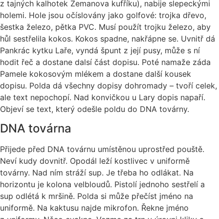
z tajných kalhotek Zemanova kufříku), nabije slepeckými
holemi. Hole jsou očíslovány jako golfové: trojka dřevo,
šestka železo, pětka PVC. Musí použít trojku železo, aby
hůl sestřelila kokos. Kokos spadne, nakřápne se. Uvnitř dá
Pankrác kytku Laře, vyndá špunt z její pusy, může s ní
hodit řeč a dostane dalsí část dopisu. Poté namaže záda
Pamele kokosovým mlékem a dostane další kousek
dopisu. Polda dá všechny dopisy dohromady – tvoří celek,
ale text nepochopí. Nad konvičkou u Lary dopis napaří.
Objeví se text, který odešle poldu do DNA továrny.
DNA továrna
Přijede před DNA továrnu umístěnou uprostřed pouště.
Neví kudy dovnitř. Opodál leží kostlivec v uniformě
továrny. Nad ním stráží sup. Je třeba ho odlákat. Na
horizontu je kolona velbloudů. Pistolí jednoho sestřelí a
sup odlétá k mršině. Polda si může přečíst jméno na
uniformě. Na kaktusu najde mikrofon. Řekne jméno