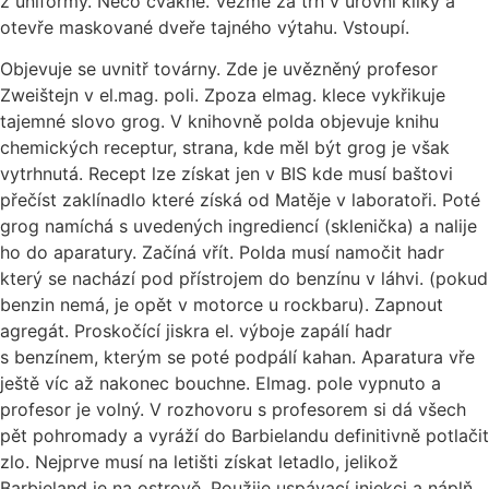
z uniformy. Něco cvakne. Vezme za trn v úrovni kliky a
otevře maskované dveře tajného výtahu. Vstoupí.
Objevuje se uvnitř továrny. Zde je uvězněný profesor
Zweištejn v el.mag. poli. Zpoza elmag. klece vykřikuje
tajemné slovo grog. V knihovně polda objevuje knihu
chemických receptur, strana, kde měl být grog je však
vytrhnutá. Recept lze získat jen v BIS kde musí baštovi
přečíst zaklínadlo které získá od Matěje v laboratoři. Poté
grog namíchá s uvedených ingrediencí (sklenička) a nalije
ho do aparatury. Začíná vřít. Polda musí namočit hadr
který se nachází pod přístrojem do benzínu v láhvi. (pokud
benzin nemá, je opět v motorce u rockbaru). Zapnout
agregát. Proskočící jiskra el. výboje zapálí hadr
s benzínem, kterým se poté podpálí kahan. Aparatura vře
ještě víc až nakonec bouchne. Elmag. pole vypnuto a
profesor je volný. V rozhovoru s profesorem si dá všech
pět pohromady a vyráží do Barbielandu definitivně potlačit
zlo. Nejprve musí na letišti získat letadlo, jelikož
Barbieland je na ostrově. Použije uspávací injekci a náplň