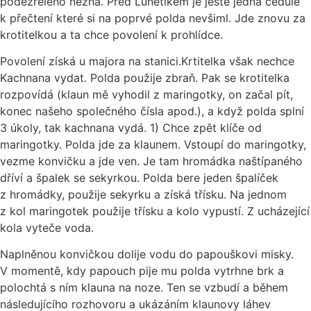
podezřelého nezná. Před Lunetikem je jestě jedna cedule
k přečtení které si na poprvé polda nevšiml. Jde znovu za
krotitelkou a ta chce povolení k prohlídce.
Povolení získá u majora na stanici.Krtitelka však nechce
Kachnana vydat. Polda použije zbraň. Pak se krotitelka
rozpovídá (klaun mě vyhodil z maringotky, on začal pít,
konec našeho společného čísla apod.), a když polda splní
3 úkoly, tak kachnana vydá. 1) Chce zpět klíče od
maringotky. Polda jde za klaunem. Vstoupí do maringotky,
vezme konvičku a jde ven. Je tam hromádka naštípaného
dříví a špalek se sekyrkou. Polda bere jeden špalíček
z hromádky, použije sekyrku a získá třísku. Na jednom
z kol maringotek použije třísku a kolo vypustí. Z ucházející
kola vyteče voda.
Naplněnou konvičkou dolije vodu do papouškovi misky.
V momentě, kdy papouch pije mu polda vytrhne brk a
polochtá s ním klauna na noze. Ten se vzbudí a během
následujícího rozhovoru a ukázáním klaunovy láhev