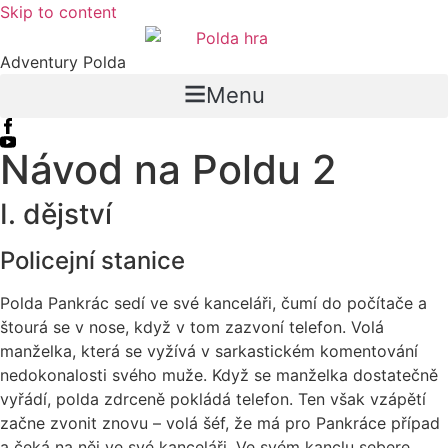
Skip to content
Adventury Polda
Menu
Návod na Poldu 2
I. dějství
Policejní stanice
Polda Pankrác sedí ve své kanceláři, čumí do počítače a
štourá se v nose, když v tom zazvoní telefon. Volá
manželka, která se vyžívá v sarkastickém komentování
nedokonalosti svého muže. Když se manželka dostatečně
vyřádí, polda zdrceně pokládá telefon. Ten však vzápětí
začne zvonit znovu – volá šéf, že má pro Pankráce případ
a čeká na něj ve své kanceláři. Ve svém kanclu sebere