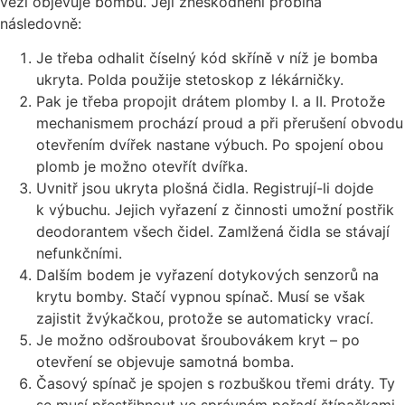
věži objevuje bombu. Její zneškodnění probíhá
následovně:
Je třeba odhalit číselný kód skříně v níž je bomba
ukryta. Polda použije stetoskop z lékárničky.
Pak je třeba propojit drátem plomby I. a II. Protože
mechanismem prochází proud a při přerušení obvodu
otevřením dvířek nastane výbuch. Po spojení obou
plomb je možno otevřít dvířka.
Uvnitř jsou ukryta plošná čidla. Registrují-li dojde
k výbuchu. Jejich vyřazení z činnosti umožní postřik
deodorantem všech čidel. Zamlžená čidla se stávají
nefunkčními.
Dalším bodem je vyřazení dotykových senzorů na
krytu bomby. Stačí vypnou spínač. Musí se však
zajistit žvýkačkou, protože se automaticky vrací.
Je možno odšroubovat šroubovákem kryt – po
otevření se objevuje samotná bomba.
Časový spínač je spojen s rozbuškou třemi dráty. Ty