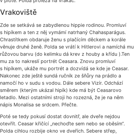
v plotě. Polda prolézá na vrakáč.
Vrakoviště
Zde se setkává se zabydlenou hippie rodinou. Promluví
s hipíkem a ten z něj vymámí natrhaný Chahasparágus.
Chrastítkem obdaruje ženu s plačícím děckem a korále
věnuje druhé ženě. Polda se vrátí k Hitlerovi a namíchá mu
růžovou barvu (do kelimku dá krev z houby a křídu ).Ten
mu za to nakreslí portrét Ceasara. Znovu promluví
s hipíkem, ukáže mu portrét a dozvídá se kde je Ceasar.
Nakonec zde ještě sundá ručník ze šňůry na prádlo a
namočí ho v sudu s vodou. Dále sebere Vizír. Odchází
směrem (kterým ukázal hipík) kde má být Ceasarovo
letadlo. Mezi ostatními stroji ho rozezná, že je na něm
nápis Monalisa se srdcem. Přečte.
Poté se tedy pokusí dostat dovnitř, ale dveře nejdou
otevřít. Ceasar křičící „nechoďte sem nebo se oběsím“.
Polda cihlou rozbije okno ve dveřích. Sebere střep,