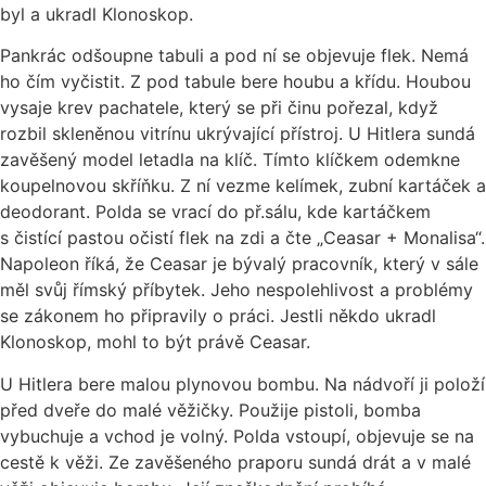
byl a ukradl Klonoskop.
Pankrác odšoupne tabuli a pod ní se objevuje flek. Nemá
ho čím vyčistit. Z pod tabule bere houbu a křídu. Houbou
vysaje krev pachatele, který se při činu pořezal, když
rozbil skleněnou vitrínu ukrývající přístroj. U Hitlera sundá
zavěšený model letadla na klíč. Tímto klíčkem odemkne
koupelnovou skříňku. Z ní vezme kelímek, zubní kartáček a
deodorant. Polda se vrací do př.sálu, kde kartáčkem
s čistící pastou očistí flek na zdi a čte „Ceasar + Monalisa“.
Napoleon říká, že Ceasar je bývalý pracovník, který v sále
měl svůj římský příbytek. Jeho nespolehlivost a problémy
se zákonem ho připravily o práci. Jestli někdo ukradl
Klonoskop, mohl to být právě Ceasar.
U Hitlera bere malou plynovou bombu. Na nádvoří ji položí
před dveře do malé věžičky. Použije pistoli, bomba
vybuchuje a vchod je volný. Polda vstoupí, objevuje se na
cestě k věži. Ze zavěšeného praporu sundá drát a v malé