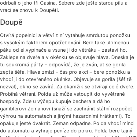
odrbali o jeho tři Casina. Sebere zde ješte starou pilu a
vrací se znovu k Doupěti.
Doupě
Otvírá popelnici a větví z ní vytahuje smrdutou ponožku
s vysokým faktorem opotřebování. Bere také ulomenou
páku od el.vypínače a vsune ji do větráku – zastaví ho.
Zaklepe na dveře a v okénku se objevuje hlava. Dneska je
tu soukromá párty – odpovídá, že je zván, ať se gorila
zeptá šéfa. Hlava zmizí – čas pro akci – bere ponožku a
vhodí ji do otevřeného okénka. Objevuje se gorila (šéf tě
nezval), okno se zavírá. Za okamžik se otvírají celé dveře.
Probíhá větrání. Polda už může vstoupit do vyvětrané
hospody. Zde u výčepu kupuje bechera a dá ho
gamblerovi Zemanovi (snaží se zachránit státní rozpočet
výhrou na automatech a jinými hazardními hrátkami). To
opakuje jestě dvakrát. Zeman odpadne. Polda vhodí minci
do automatu a vyhraje peníze do pokru. Polda bere tajný