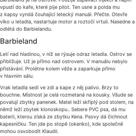
vpustí do kafe, které pije pilot. Ten usne a polda mu
z kapsy vyndá čouhající letecký manuál. Přečte. Otevře
víko u letadla, nastartuje motor a roztočí vrtuli. Nasedne a
odlétá do Barbielandu.
Barbieland
Letí nad hladinou, v níž se rýsuje odraz letadla. Ostrov se
přibližuje. Už je přímo nad ostrovem. V manuálu nebylo
přistávání. Prolétne kolem věže a zaparkuje přímo
v hlavním sálu.
Vrak letadla sedí ve zdi a kape z něj palivo. Brzy to
bouchne. Místnost je celá rozmetaná na kousky. Všude se
povalují zbytky panenek. Matel leží skříplý pod stolem, na
němž leží zbytek klonoskopu.. Sebere PVC psa, dá mu
baterii, kterou získá ze zbytku Kena. Psovy dá čichnout
kapesníčku. Ten jde po stopě (okenko), kde společně
mohou osvobodit Klaudii.