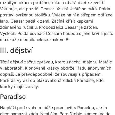
rozbitým oknem protáhne ruku a otvírá dveře zevnitř.
Vstupuje, ale pozdě. Ceasar už visí. Ještě se cuká. Polda
postaví svrženou stoličku. Vyleze na ní a střepem odřízne
lano. Ceasar padá k zemi. Začíná křísit kapkami
ždímaného ručníku. Probouzející Ceasar je zatčen.
Výslech. Polda usvedčí Ceasara houbou s jeho krví a jestě
mu ukáže medailonek se znakem B.
III. dějství
Třetí dějství začne zprávou, kterou nechal major u Matěje
v laboratoři. Klonované krásky obdrželi řadu anonymních
dopisů. Je pravděpodobné, že souvisejí s případem.
Pankrác vyráží do plážového střediska Paradiso, kde
krásky mají své vily.
Paradiso
Na pláži pod svahem může promluvit s Pamelou, ale ta
chce namazat záda. Není čím. Bere škeble, kámen. Vejde