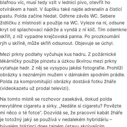
blafnou víc, musí tedy vzít v lednici pivo, otevřít ho
otvírákem a hasit. V šuplíku také najde adrenalin a čistící
pastu. Polda začíne hledat. Odhrne závěs WC. Sebere
židličku z místnosti a použije na WC. Vyleze na ní, odsune
kryt od splachovací nádrže a vyndá z ní klíč. Tím odemkne
skříň, z níž vypadne krejčovská panna. Po prozkoumání
rýh u skříně, může skříň odsunout. Objevuje se úchyl.
Mezi prkny podlahy vyčuhuje kus hadru. Z požárnické
lékárničky použije pinzetu a úzkou škvírou mezi prkny
vytahuje hadr. Z něj se vysypou jakési fotografie. Prohlíží
obrázky s neznámým mužem v dámském spodním prádle.
Polda za kompromitující obrázky dostává fotku žháře
(videokazetu už prodal televizi).
Na tomto místě se rozhovor zasekává, dokud polda
nevytáhne cigaretu a sirky. „Nedáte si cigaretu? Povězte
mi něco o té fotce“. Dozvídá se, že pracovní kabát žháře
je totožný jaký se používá v nedalekém hybridáriu –
bývalém blázinci dnes tajném ústavu skrývajícím