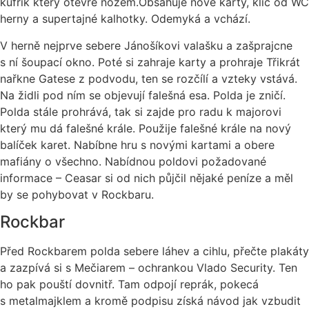
kufřík který otevře nožem.Obsahuje nové karty, klíč od WC
herny a supertajné kalhotky. Odemyká a vchází.
V herně nejprve sebere Jánošíkovi valašku a zašprajcne
s ní šoupací okno. Poté si zahraje karty a prohraje Třikrát
nařkne Gatese z podvodu, ten se rozčílí a vzteky vstává.
Na židli pod ním se objevují falešná esa. Polda je zničí.
Polda stále prohrává, tak si zajde pro radu k majorovi
který mu dá falešné krále. Použije falešné krále na nový
balíček karet. Nabíbne hru s novými kartami a obere
mafiány o všechno. Nabídnou poldovi požadované
informace – Ceasar si od nich půjčil nějaké peníze a měl
by se pohybovat v Rockbaru.
Rockbar
Před Rockbarem polda sebere láhev a cihlu, přečte plakáty
a zazpívá si s Mečiarem – ochrankou Vlado Security. Ten
ho pak pouští dovnitř. Tam odpojí reprák, pokecá
s metalmajklem a kromě podpisu získá návod jak vzbudit