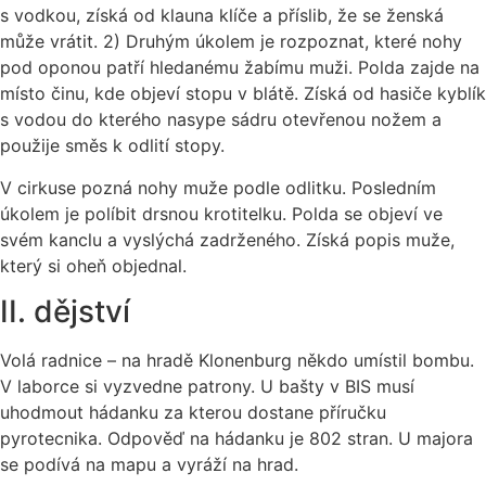
s vodkou, získá od klauna klíče a příslib, že se ženská
může vrátit. 2) Druhým úkolem je rozpoznat, které nohy
pod oponou patří hledanému žabímu muži. Polda zajde na
místo činu, kde objeví stopu v blátě. Získá od hasiče kyblík
s vodou do kterého nasype sádru otevřenou nožem a
použije směs k odlití stopy.
V cirkuse pozná nohy muže podle odlitku. Posledním
úkolem je políbit drsnou krotitelku. Polda se objeví ve
svém kanclu a vyslýchá zadrženého. Získá popis muže,
který si oheň objednal.
II. dějství
Volá radnice – na hradě Klonenburg někdo umístil bombu.
V laborce si vyzvedne patrony. U bašty v BIS musí
uhodmout hádanku za kterou dostane příručku
pyrotecnika. Odpověď na hádanku je 802 stran. U majora
se podívá na mapu a vyráží na hrad.