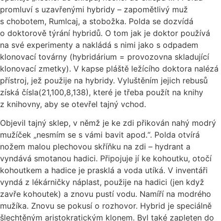
promluví s uzavřenými hybridy – zapomětlivý muž
s chobotem, Rumlcaj, a stobožka. Polda se dozvídá
o doktorově týrání hybridů. O tom jak je doktor používá
na své experimenty a nakládá s nimi jako s odpadem
klonovací továrny (hybridárium = provozovna skladující
klonovací zmetky). V kapse pláště ležícího doktora nalézá
přístroj, jež použije na hybridy. Vyluštěním jejich rebusů
získá čísla(21,100,8,­138), které je třeba použít na knihy
z knihovny, aby se otevřel tajný vchod.
Objevil tajný sklep, v němž je ke zdi přikován nahý modrý
mužíček „nesmím se s vámi bavit apod.“. Polda otvírá
nožem malou plechovou skříňku na zdi – hydrant a
vyndává smotanou hadici. Připojuje jí ke kohoutku, otočí
kohoutkem a hadice je prasklá a voda utíká. V inventáři
vyndá z lékárničky náplast, použije na hadici (jen když
zavře kohoutek) a znovu pustí vodu. Namíří na modrého
mužíka. Znovu se pokusí o rozhovor. Hybrid je speciálně
šlechtěným aristokratickým klonem. Byl také zapleten do