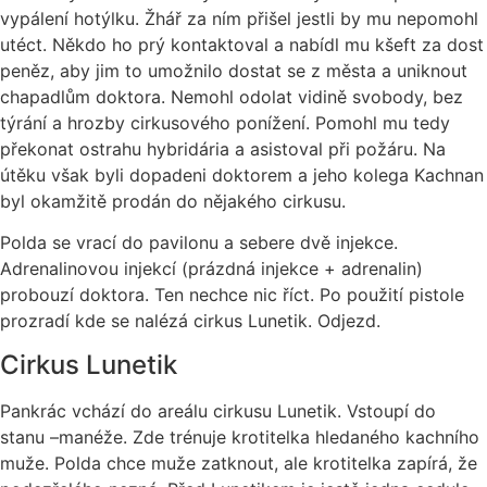
vypálení hotýlku. Žhář za ním přišel jestli by mu nepomohl
utéct. Někdo ho prý kontaktoval a nabídl mu kšeft za dost
peněz, aby jim to umožnilo dostat se z města a uniknout
chapadlům doktora. Nemohl odolat vidině svobody, bez
týrání a hrozby cirkusového ponížení. Pomohl mu tedy
překonat ostrahu hybridária a asistoval při požáru. Na
útěku však byli dopadeni doktorem a jeho kolega Kachnan
byl okamžitě prodán do nějakého cirkusu.
Polda se vrací do pavilonu a sebere dvě injekce.
Adrenalinovou injekcí (prázdná injekce + adrenalin)
probouzí doktora. Ten nechce nic říct. Po použití pistole
prozradí kde se nalézá cirkus Lunetik. Odjezd.
Cirkus Lunetik
Pankrác vchází do areálu cirkusu Lunetik. Vstoupí do
stanu –manéže. Zde trénuje krotitelka hledaného kachního
muže. Polda chce muže zatknout, ale krotitelka zapírá, že