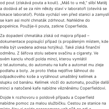
od pout (získává pouta a kouli). „Máš to u mě,“ slíbí Matěj
a dodává ať se za ním někdy staví v laboratoři (otevírá se
lokace laboratoř). Polda vychází ven před stanici a zamyslí
se kam asi mohl chmaták zdrhnout. Nahlédne do
popelnice. Použije-li pouta, zatkne Coperfielda.
Za dopadení chmatáka získá od majora případ –
dokumentace popisující případ (s propáleným místem, kde
měla být uvedena adresa hotýlku). Také získá finanční
odměnu. Z šéfova stolu sebere svačinu a cigarety. Ve
svém kanclu vhodí polda minci, kterou vymlátil
z tel.automatu, do automatu na kafe a automat mu zleje
podlahu a boty. Je proto třeba nejdříve šáhnout do
odpadkového koše a vytáhnout umaštěný kelímek a
slupku od banánu. Kelímek vloží do automatu, použije další
minci a natočené kafe nabídne vězněnému Coperfieldovi.
Dojde k rozhovoru o poldově případu a Coperfield
nabídne pomoc za malou službičku. Cestou ze stanice na