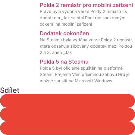
Polda 2 remástr pro mobilní zařízení
Právě byla vydána verze Poldy 2 remástr i s
dodatkem „Jak se stal Pankrác soukromým
očkem“ na mobilní zařízení
Dodatek dokončen
Na Steamu byla vydána verze Poldy 2 remástr,
která obsahuje slibovaný dodatek mezi Poldou
2 a 3, aneb „Jak
Polda 5 na Steamu
Polda 5 byl oficiálně spuštěn na platformě
Steam. Přejeme Vám příjemnou zábavu Hru je
možné spustit na Microsoft Windows.
Sdílet