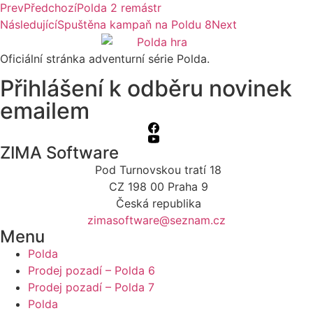
Prev
Předchozí
Polda 2 remástr
Následující
Spuštěna kampaň na Poldu 8
Next
Oficiální stránka adventurní série Polda.
Přihlášení k odběru novinek
emailem
ZIMA Software
Pod Turnovskou tratí 18
CZ 198 00 Praha 9
Česká republika
zimasoftware@seznam.cz
Menu
Polda
Prodej pozadí – Polda 6
Prodej pozadí – Polda 7
Polda